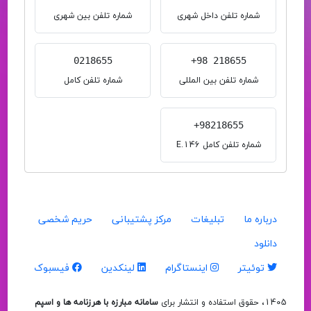
شماره تلفن داخل شهری
شماره تلفن بین شهری
0218655
+98 218655
شماره تلفن بین المللی
شماره تلفن کامل
+98218655
شماره تلفن کامل E.146
درباره ما
تبلیغات
مرکز پشتیبانی
حریم شخصی
دانلود
توئیتر
اینستاگرام
لینکدین
فیسبوک
1405، حقوق استفاده و انتشار برای
سامانه مبارزه با هرزنامه ها و اسپم