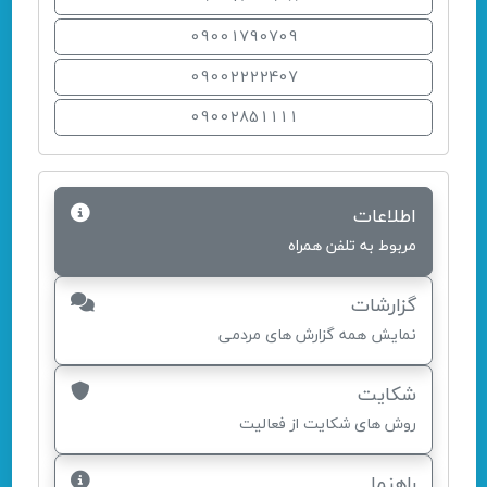
09001790709
09002222407
09002851111
اطلاعات
مربوط به تلفن همراه
گزارشات
نمایش همه گزارش های مردمی
شکایت
روش های شکایت از فعالیت
راهنما