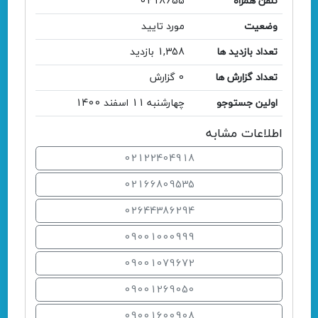
تلفن همراه
0218655
وضعیت
مورد تایید
تعداد بازدید ها
1,358 بازدید
تعداد گزارش ها
0 گزارش
اولین جستوجو
چهارشنبه 11 اسفند 1400
اطلاعات مشابه
02122404918
02166809535
02644386294
09001000999
09001079672
09001269050
09001600908