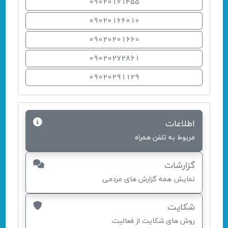
09020161455
09020166010
09020201660
09020272861
09020291129
اطلاعات
مربوط به تلفن همراه
گزارشات
نمایش همه گزارش های مردمی
شکایت
روش های شکایت از فعالیت