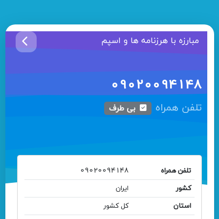
مبارزه با هرزنامه ها و اسپم
09020094148
تلفن همراه
بی طرف
تلفن همراه
09020094148
کشور
ایران
استان
کل کشور