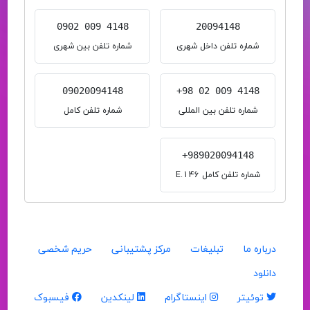
0902 009 4148
20094148
شماره تلفن داخل شهری
شماره تلفن بین شهری
09020094148
+98 02 009 4148
شماره تلفن بین المللی
شماره تلفن کامل
+989020094148
شماره تلفن کامل E.146
درباره ما
تبلیغات
مرکز پشتیبانی
حریم شخصی
دانلود
توئیتر
اینستاگرام
لینکدین
فیسبوک