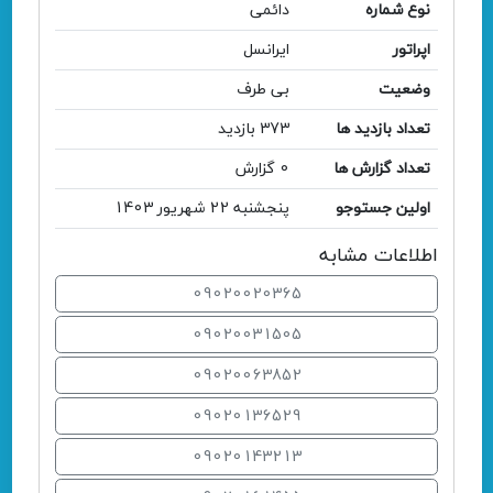
نوع شماره
دائمی
اپراتور
ایرانسل
وضعیت
بی طرف
تعداد بازدید ها
373 بازدید
تعداد گزارش ها
0 گزارش
اولین جستوجو
پنجشنبه 22 شهریور 1403
اطلاعات مشابه
09020020365
09020031505
09020063852
09020136529
09020143213