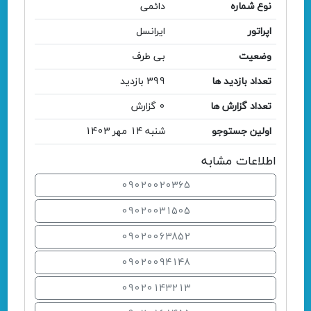
نوع شماره
دائمی
اپراتور
ایرانسل
وضعیت
بی طرف
تعداد بازدید ها
399 بازدید
تعداد گزارش ها
0 گزارش
اولین جستوجو
شنبه 14 مهر 1403
اطلاعات مشابه
09020020365
09020031505
09020063852
09020094148
09020143213