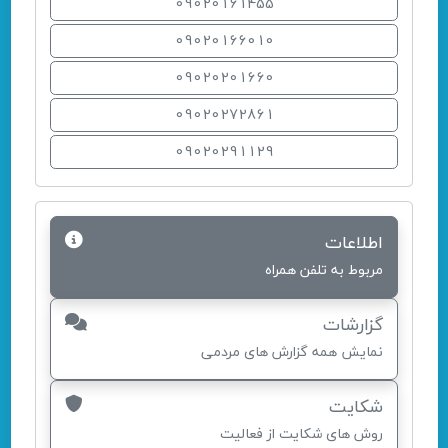
09020161455
09020166010
09020201660
09020272861
09020291129
اطلاعات
مربوط به تلفن همراه
گزارشات
نمایش همه گزارش های مردمی
شکایت
روش های شکایت از فعالیت