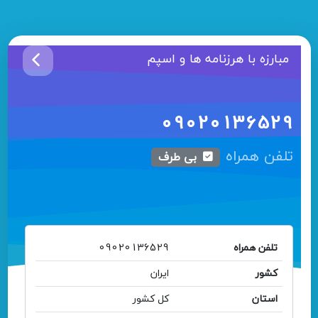
مبارزه با هرزنامه ها و اسپم
09020136529
تلفن همراه
بی طرف
تلفن همراه
09020136529
کشور
ایران
استان
کل کشور