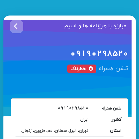
مبارزه با هرزنامه ها و اسپم
09190298520
تلفن همراه
خطرناک
تلفن همراه
09190298520
کشور
ایران
استان
تهران، البرز، سمنان، قم، قزوین، زنجان