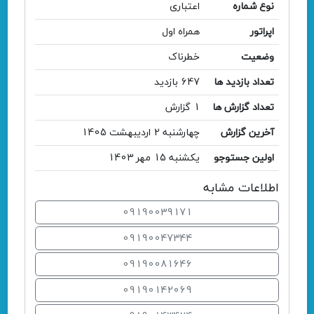
نوع شماره
اعتباری
اپراتور
همراه اول
وضعیت
خطرناک
تعداد بازدید ها
647 بازدید
تعداد گزارش ها
1 گزارش
آخرین گزارش
چهارشنبه 2 اردیبهشت 1405
اولین جستوجو
یکشنبه 15 مهر 1403
اطلاعات مشابه
09190039171
09190047344
09190081646
09190142069