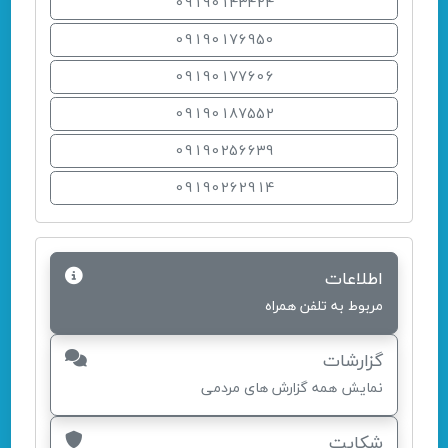
09190143424
09190176950
09190177606
09190187552
09190256639
09190262914
اطلاعات
مربوط به تلفن همراه
گزارشات
نمایش همه گزارش های مردمی
شکایت