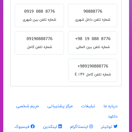
0919 088 8776
90888776
شماره تلفن داخل شهری
شماره تلفن بین شهری
09190888776
+98 19 088 8776
شماره تلفن بین المللی
شماره تلفن کامل
+989190888776
شماره تلفن کامل E.146
درباره ما
تبلیغات
مرکز پشتیبانی
حریم شخصی
دانلود
توئیتر
اینستاگرام
لینکدین
فیسبوک