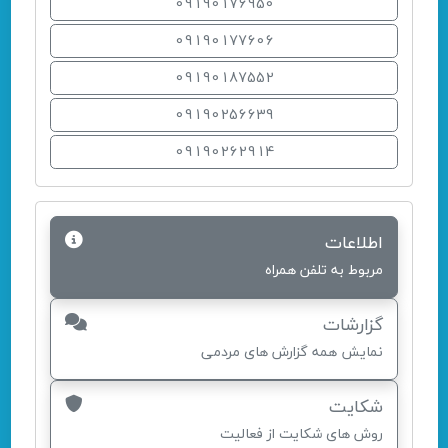
09190176950
09190177606
09190187552
09190256639
09190262914
اطلاعات
مربوط به تلفن همراه
گزارشات
نمایش همه گزارش های مردمی
شکایت
روش های شکایت از فعالیت