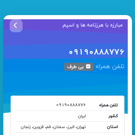
مبارزه با هرزنامه ها و اسپم
09190888776
تلفن همراه
بی طرف
تلفن همراه
09190888776
کشور
ایران
استان
تهران، البرز، سمنان، قم، قزوین، زنجان