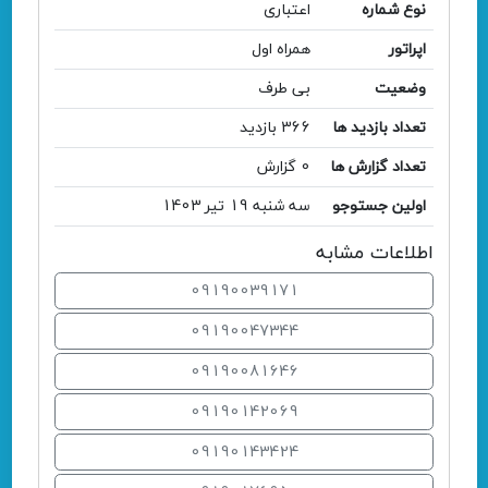
نوع شماره
اعتباری
اپراتور
همراه اول
وضعیت
بی طرف
تعداد بازدید ها
366 بازدید
تعداد گزارش ها
0 گزارش
اولین جستوجو
سه شنبه 19 تیر 1403
اطلاعات مشابه
09190039171
09190047344
09190081646
09190142069
09190143424