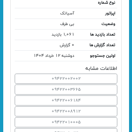
نوع شماره
اپراتور
آسیاتک
وضعیت
بی طرف
تعداد بازدید ها
1,061 بازدید
تعداد گزارش ها
0 گزارش
اولین جستوجو
دوشنبه 12 خرداد 1404
اطلاعات مشابه
09422002002
09422003665
09422006184
09422008912
09422010005