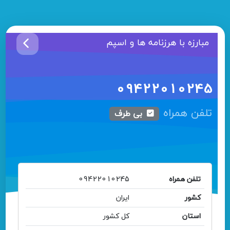
مبارزه با هرزنامه ها و اسپم
09422010245
تلفن همراه
بی طرف
تلفن همراه
09422010245
کشور
ایران
استان
کل کشور