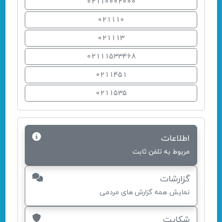
02110002000
021110
021113
02111533468
0211451
0211535
اطلاعات
مربوط به تلفن ثابت
گزارشات
نمایش همه گزارش های مردمی
شکایت