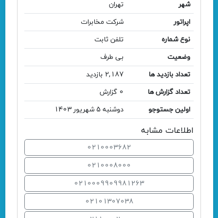
شهر
تهران
اپراتور
شرکت مخابرات
نوع شماره
تلفن ثابت
وضعیت
بی طرف
تعداد بازدید ها
2,187 بازدید
تعداد گزارش ها
0 گزارش
اولین جستوجو
دوشنبه 5 شهریور 1403
اطلاعات مشابه
0210003682
0210008000
0210009909981263
02101307038