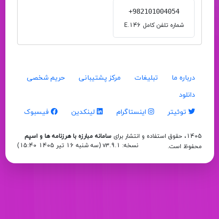
+982101004054
شماره تلفن کامل E.146
درباره ما
تبلیغات
مرکز پشتیبانی
حریم شخصی
دانلود
توئیتر
اینستاگرام
لینکدین
فیسبوک
1405، حقوق استفاده و انتشار برای
سامانه مبارزه با هرزنامه ها و اسپم
نسخه: v3.9.1 (
سه شنبه 16 تیر 1405 15:40
)
محفوظ است.