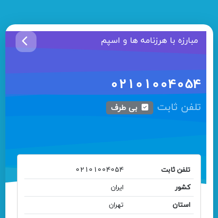
مبارزه با هرزنامه ها و اسپم
02101004054
تلفن ثابت
بی طرف
تلفن ثابت
02101004054
کشور
ایران
استان
تهران