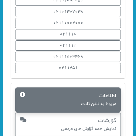
02101004054
02101307038
02110002000
021110
021113
02111533468
0211451
اطلاعات
مربوط به تلفن ثابت
گزارشات
نمایش همه گزارش های مردمی