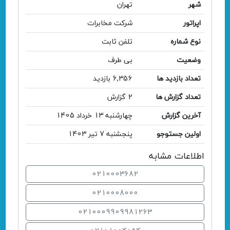
شهر
تهران
اپراتور
شرکت مخابرات
نوع شماره
تلفن ثابت
وضعیت
بی طرف
تعداد بازدید ها
6,356 بازدید
تعداد گزارش ها
2 گزارش
آخرین گزارش
چهارشنبه 13 خرداد 1405
اولین جستوجو
پنجشنبه 7 تیر 1403
اطلاعات مشابه
0210003682
0210008000
0210009909981263