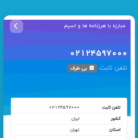
مبارزه با هرزنامه ها و اسپم
02124597000
تلفن ثابت
بی طرف
تلفن ثابت
02124597000
کشور
ایران
استان
تهران