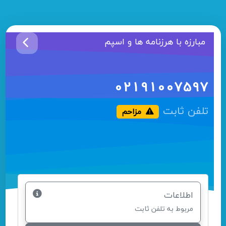
مبارزه با هرزنامه ها و اسپم
02191007597
تلفن ثابت
مزاحم
اطلاعات
مربوط به تلفن ثابت