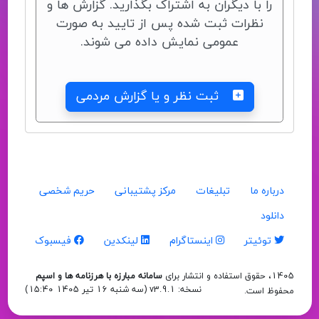
را با دیگران به اشتراک بگذارید. گزارش ها و
نظرات ثبت شده پس از تایید به صورت
عمومی نمایش داده می شوند.
ثبت نظر و یا گزارش مردمی
درباره ما
تبلیغات
مرکز پشتیبانی
حریم شخصی
دانلود
توئیتر
اینستاگرام
لینکدین
فیسبوک
1405، حقوق استفاده و انتشار برای
سامانه مبارزه با هرزنامه ها و اسپم
نسخه: v3.9.1 (
سه شنبه 16 تیر 1405 15:40
)
محفوظ است.