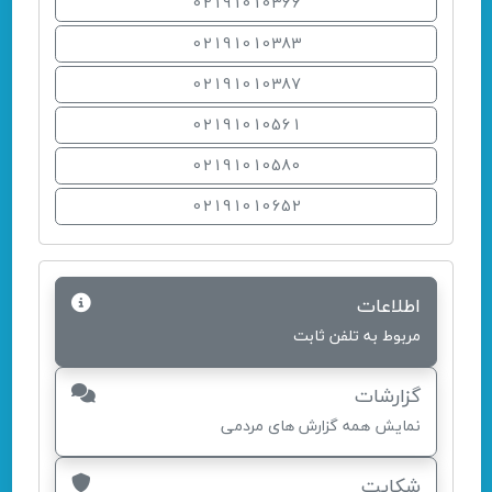
02191010366
02191010383
02191010387
02191010561
02191010580
02191010652
اطلاعات
مربوط به تلفن ثابت
گزارشات
نمایش همه گزارش های مردمی
شکایت