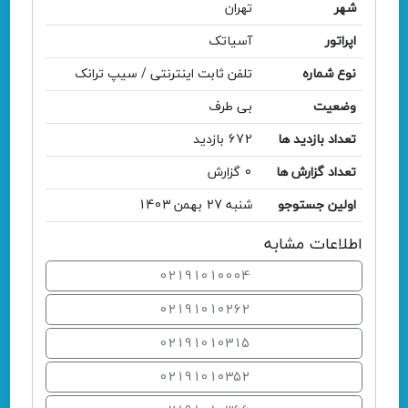
شهر
تهران
اپراتور
آسیاتک
نوع شماره
تلفن ثابت اینترنتی / سیپ ترانک
وضعیت
بی طرف
تعداد بازدید ها
672 بازدید
تعداد گزارش ها
0 گزارش
اولین جستوجو
شنبه 27 بهمن 1403
اطلاعات مشابه
02191010004
02191010262
02191010315
02191010352