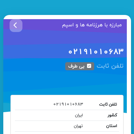
مبارزه با هرزنامه ها و اسپم
02191010683
تلفن ثابت
بی طرف
تلفن ثابت
02191010683
کشور
ایران
استان
تهران