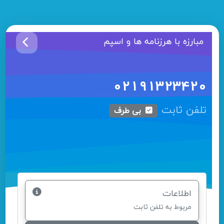
مبارزه با هرزنامه ها و اسپم
02191323420
تلفن ثابت
بی طرف
اطلاعات
مربوط به تلفن ثابت