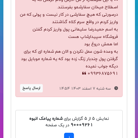
اصطلاح میخان سفارشمو بفرستند.
درصورتی که هیچ سفارشی در کار نیست و پولی که من
واریز کردم در واقع سرم کلاه گذاشتند
به اسم حمیدرضا سلیمانی پول واریز کردم گفتن
فروشگاه سپیدارشاپ هست
اما همش دروغ بود
به وعده شون عمل نکردن و الان هم شماره ای که برای
گرفتن پول چندبار زنگ زده بود که یه شماره موبایل بود
دیگه جواب نمیده
09936875691
ارسال پاسخ
سه شنبه 7 اسفند 1403 14:54
نمایش 5 از 5 گزارش برای
شماره پیامک انبوه
90009261
در یک صفحه