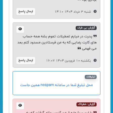
ارسال پاسخ
شنبه 3 خرداد 1404 14:10
گزارش: بی طرف
پدرت در میارم تعطیلات تموم بشه همه حساب
های کارت رضایی که به من فرستادین مسدود کنم بعد
می فهمی
ارسال پاسخ
یکشنبه 10 فروردین 1404 16:07
تبلیغات
محل تبلیغ شما در سامانه nospam همین جاست
گزارش: خطرناک
با این سرشماره از من آدرس ونام گرفتن که به