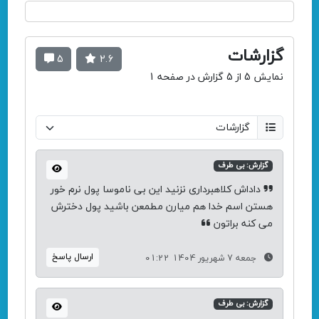
گزارشات
5
2.6
نمایش 5 از 5 گزارش در صفحه 1
گزارش: بی طرف
داداش کلاهبرداری نزنید این بی ناموسا پول نرم خور
هستن اسم خدا هم میارن مطمعن باشید پول دخترش
می کنه براتون
ارسال پاسخ
جمعه 7 شهریور 1404 01:22
گزارش: بی طرف