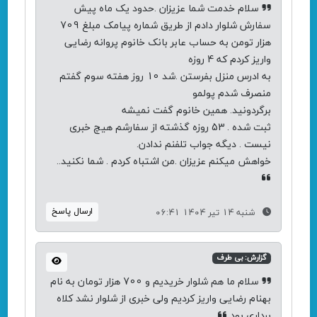
سلام خدمت شما عزیزان .حدود یک ماه پیش
سفارش شلوار دادم از طریق شماره پیامک مبلغ 709
هزار تومن به حساب عابر بانک خانوم پروانه رضایی
واریز کردم که 4 روزه
به ادرس منزل بفرستن .شد 10 روز هفته سوم گفتم
منصرف شدم پولمو
برگردونید. همین خانوم گفت نمیشه
ثبت شده . 53 روزه گذشته از سفارشم هیچ خبری
نیست . دیگه جواب تلفنم ندادن.
خواهش میکنم عزیزان .من اشتباه کردم . شما نکنید..
ارسال پاسخ
شنبه 14 تیر 1404 06:41
گزارش: بی طرف
سلام ما هم شلوار خریدیم و 700 هزار تومان به نام
بهنام رضایی واریز کردیم ولی خبری از شلوار نشد کلاه
برداری بود