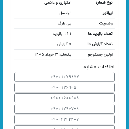
نوع شماره
اعتباری و دائمی
اپراتور
ایرانسل
وضعیت
بی طرف
تعداد بازدید ها
111 بازدید
تعداد گزارش ها
0 گزارش
اولین جستوجو
یکشنبه 3 خرداد 1405
اطلاعات مشابه
09001079672
09001269050
09001600908
09001790709
09002222407