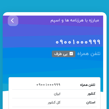
مبارزه با هرزنامه ها و اسپم
09001000999
تلفن همراه
بی طرف
تلفن همراه
09001000999
کشور
ایران
استان
کل کشور