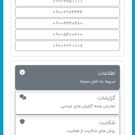
09002851111
09002974444
09004440480
09005400200
09006261008
اطلاعات
مربوط به تلفن همراه
گزارشات
نمایش همه گزارش های مردمی
شکایت
روش های شکایت از فعالیت