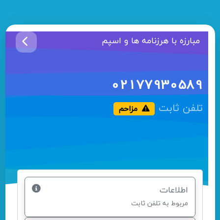
مبارزه با هرزنامه ها و اسپم
02177930589
تلفن ثابت
مزاحم
اطلاعات
مربوط به تلفن ثابت