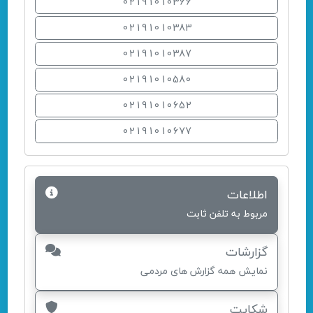
02191010366
02191010383
02191010387
02191010580
02191010652
02191010677
اطلاعات
مربوط به تلفن ثابت
گزارشات
نمایش همه گزارش های مردمی
شکایت