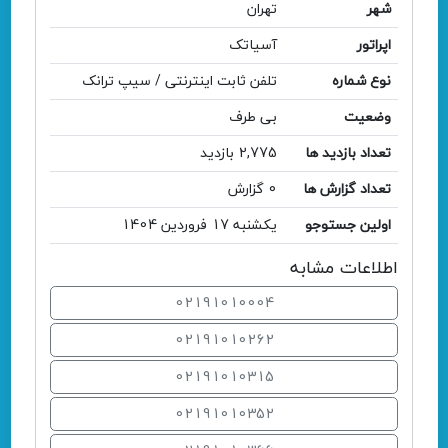
شهر
تهران
اپراتور
آسیاتک
نوع شماره
تلفن ثابت اینترنتی / سیپ ترانک
وضعیت
بی طرف
تعداد بازدید ها
2,775 بازدید
تعداد گزارش ها
0 گزارش
اولین جستوجو
یکشنبه 17 فروردین 1404
اطلاعات مشابه
02191010004
02191010262
02191010315
02191010352