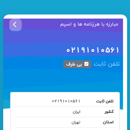
مبارزه با هرزنامه ها و اسپم
02191010561
تلفن ثابت
بی طرف
تلفن ثابت
02191010561
کشور
ایران
استان
تهران