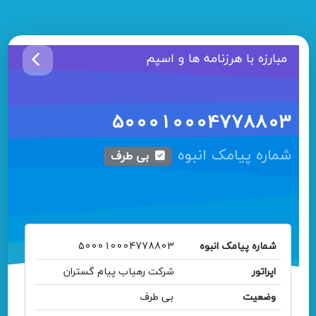
مبارزه با هرزنامه ها و اسپم
500010004778803
شماره پیامک انبوه
بی طرف
شماره پیامک انبوه
500010004778803
اپراتور
شرکت رهیاب پیام گستران
وضعیت
بی طرف