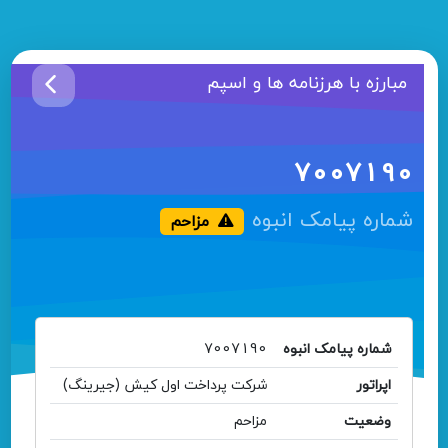
مبارزه با هرزنامه ها و اسپم
7007190
شماره پیامک انبوه
مزاحم
شماره پیامک انبوه
7007190
اپراتور
شرکت پرداخت اول کیش (جیرینگ)
وضعیت
مزاحم