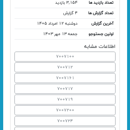
تعداد بازدید ها
3,154 بازدید
تعداد گزارش ها
4 گزارش
آخرین گزارش
دوشنبه 12 امرداد 1405
اولین جستوجو
جمعه 13 مهر 1403
اطلاعات مشابه
7007100
700712
7007161
700717
700719
7007200
700724