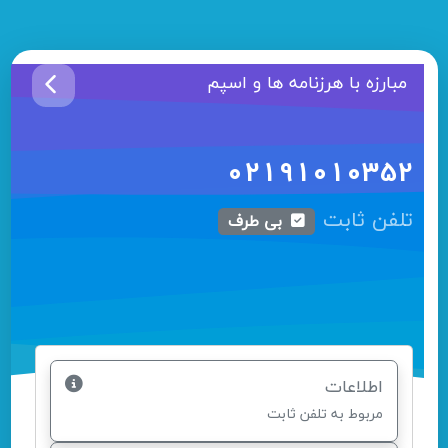
مبارزه با هرزنامه ها و اسپم
02191010352
تلفن ثابت
بی طرف
اطلاعات
مربوط به تلفن ثابت