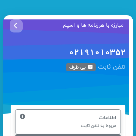
مبارزه با هرزنامه ها و اسپم
02191010352
تلفن ثابت
بی طرف
اطلاعات
مربوط به تلفن ثابت