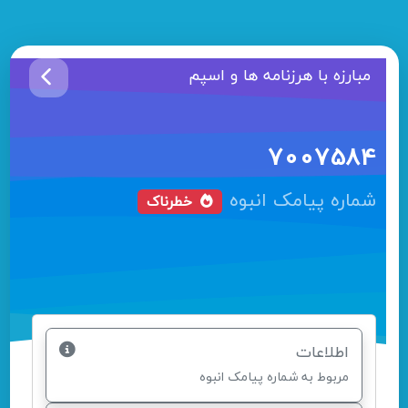
مبارزه با هرزنامه ها و اسپم
7007584
شماره پیامک انبوه
خطرناک
اطلاعات
مربوط به شماره پیامک انبوه