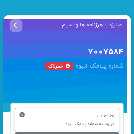
مبارزه با هرزنامه ها و اسپم
7007584
شماره پیامک انبوه
خطرناک
اطلاعات
مربوط به شماره پیامک انبوه